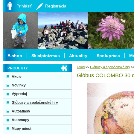
Prihlásiť
Registrácia
E-shop
Skialpinizmus
Aktuality
Spolupráca
Ma
Úvod
>>
Glóbusy a spoločenské hry
>
PRODUKTY
Glóbus COLOMBO 30 cm -
Akcie
Novinky
Výpredaj
Glóbusy a spoločenské hry
Autoatlasy
Automapy
Mapy miest