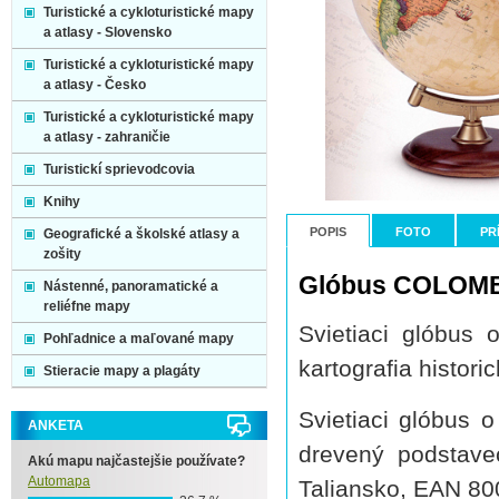
Turistické a cykloturistické mapy
a atlasy - Slovensko
Turistické a cykloturistické mapy
a atlasy - Česko
Turistické a cykloturistické mapy
a atlasy - zahraničie
Turistickí sprievodcovia
Knihy
POPIS
FOTO
PR
Geografické a školské atlasy a
zošity
Glóbus COLOMBO 
Nástenné, panoramatické a
reliéfne mapy
Svietiaci glóbus
Pohľadnice a maľované mapy
kartografia histori
Stieracie mapy a plagáty
Svietiaci glóbus o
ANKETA
drevený podstave
Akú mapu najčastejšie používate?
Automapa
Taliansko, EAN 8