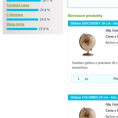
26.7 %
Turistická mapa
24.8 %
Cyklomapa
Súvisiace produkty
24.6 %
Glóbus DISCOVERY 30 cm - hist.
Mapa mesta
23.9 %
Obj. čisl
Cena s
Bežná c
Svietiaci glóbus o priemere 30 cm
slovenčina
Pri
ks
Glóbus COLOMBO 25 cm - hist., 
Obj. čisl
Cena s
Bežná c