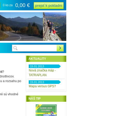
0,00 €
0 ks za
prejsť k pokladni
AKTUALITY
15.01.2013
Nová značka máp -
ti
?
TATRAPLAN
dnotlivcov.
nu a rozsahu po
15.01.2013
Mapa versus GPS?
oré sú vhodné
NÁŠ TIP