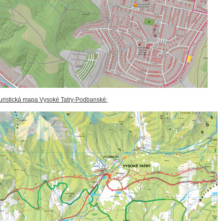
uristická mapa Vysoké Tatry-Podbanské: