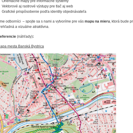
 Orientačné mapy pre informačné systémy
 Vektorové aj rastrové výstupy pre tlač aj web
 Grafické prispôsobenie podľa identity objednávateľa
me odborníci – spojte sa s nami a vytvoríme pre vás
mapu na mieru
, ktorá bude p
rehľadná a vizuálne atraktívna.
eferencie
(náhľady)
:
apa mesta Banská Bystrica