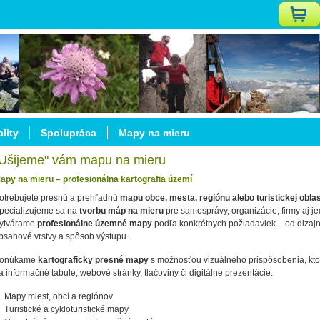
lity
Spolupráca
Mapy na mieru
Ušijeme" vám mapu na mieru
apy na mieru – profesionálna kartografia území
otrebujete presnú a prehľadnú
mapu obce, mesta, regiónu alebo turistickej oblas
pecializujeme sa na
tvorbu máp na mieru
pre samosprávy, organizácie, firmy aj je
ytvárame
profesionálne územné mapy
podľa konkrétnych požiadaviek – od dizaj
bsahové vrstvy a spôsob výstupu.
onúkame
kartograficky presné mapy
s možnosťou vizuálneho prispôsobenia, kt
a informačné tabule, webové stránky, tlačoviny či digitálne prezentácie.
 Mapy miest, obcí a regiónov
 Turistické a cykloturistické mapy