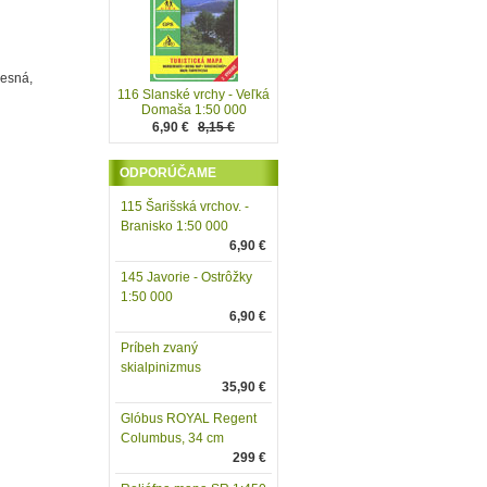
resná,
116 Slanské vrchy - Veľká
Domaša 1:50 000
6,90 €
8,15 €
ODPORÚČAME
115 Šarišská vrchov. -
Branisko 1:50 000
6,90 €
145 Javorie - Ostrôžky
1:50 000
6,90 €
Príbeh zvaný
skialpinizmus
35,90 €
Glóbus ROYAL Regent
Columbus, 34 cm
299 €