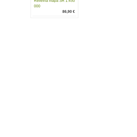
Reliéfna mapa SR 1:450
000
86,90 €