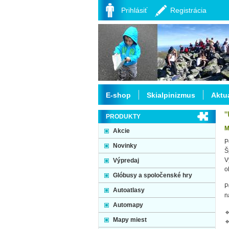
Prihlásiť
Registrácia
E-shop
Skialpinizmus
Aktua
"
PRODUKTY
M
Akcie
P
Novinky
Š
V
Výpredaj
o
Glóbusy a spoločenské hry
P
Autoatlasy
n
Automapy

Mapy miest
