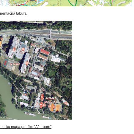
rientačná tabuľa
etecká mapa pre film "Afterburn"