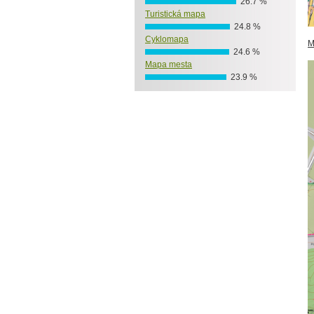
26.7 %
Turistická mapa
24.8 %
Cyklomapa
M
24.6 %
Mapa mesta
23.9 %