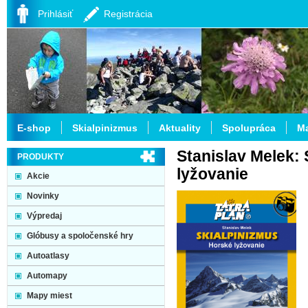
Prihlásiť
Registrácia
E-shop
Skialpinizmus
Aktuality
Spolupráca
Ma
Stanislav Melek:
PRODUKTY
lyžovanie
Akcie
Novinky
Výpredaj
Glóbusy a spoločenské hry
Autoatlasy
Automapy
Mapy miest