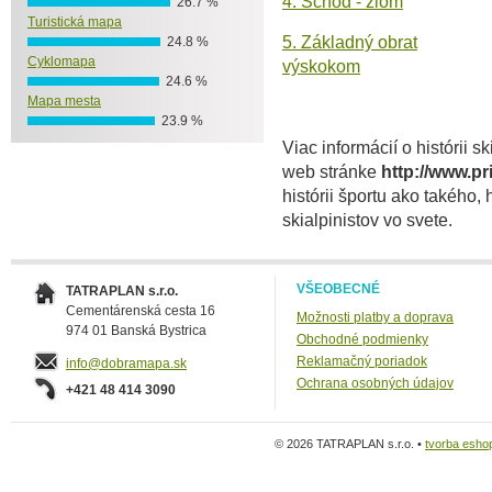
4. Schod - zlom
26.7 %
Turistická mapa
5. Základný obrat
24.8 %
Cyklomapa
výskokom
24.6 %
Mapa mesta
23.9 %
Viac informácií o histórii 
web stránke
http://www.p
histórii športu ako takého,
skialpinistov vo svete.
VŠEOBECNÉ
TATRAPLAN s.r.o.
Cementárenská cesta 16
Možnosti platby a doprava
974 01 Banská Bystrica
Obchodné podmienky
Reklamačný poriadok
info@dobramapa.sk
Ochrana osobných údajov
+421 48 414 3090
© 2026 TATRAPLAN s.r.o. •
tvorba esho