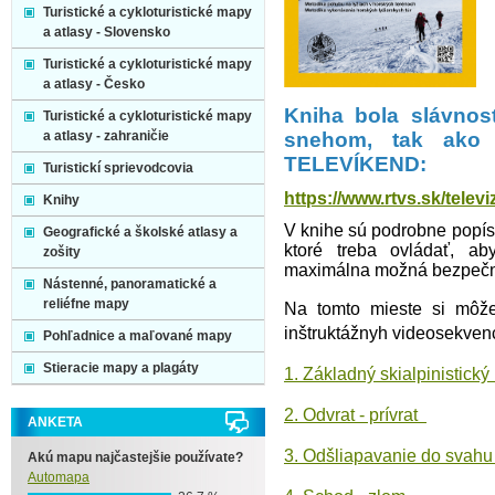
Turistické a cykloturistické mapy
a atlasy - Slovensko
Turistické a cykloturistické mapy
a atlasy - Česko
Kniha bola slávnost
Turistické a cykloturistické mapy
a atlasy - zahraničie
snehom, tak ako 
TELEVÍKEND:
Turistickí sprievodcovia
https://www.rtvs.sk/telev
Knihy
V knihe sú podrobne popís
Geografické a školské atlasy a
ktoré treba ovládať, aby
zošity
maximálna možná bezpečno
Nástenné, panoramatické a
reliéfne mapy
Na tomto mieste si môže
inštruktážnyh videosekvenc
Pohľadnice a maľované mapy
Stieracie mapy a plagáty
1. Základný skialpinistický
2. Odvrat - prívrat
ANKETA
3. Odšliapavanie do svah
Akú mapu najčastejšie používate?
Automapa