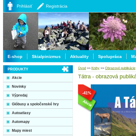
Prihlásiť
Registrácia
E-shop
Skialpinizmus
Aktuality
Spolupráca
Ma
Úvod
>>
Knihy
>>
Obrazové publikácie
PRODUKTY
Tátra - obrazová publik
Akcie
Novinky
-41%
Výpredaj
Glóbusy a spoločenské hry
Autoatlasy
Automapy
Mapy miest