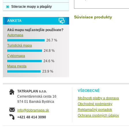
Stieracie mapy a plagáty
Súvisiace produkty
ANKETA
Akú mapu najčastejšie používate?
Automapa
26.7 %
Turistická mapa
24.8 %
Cyklomapa
24.6 %
Mapa mesta
23.9 %
VŠEOBECNÉ
TATRAPLAN s.r.o.
Cementárenská cesta 16
Možnosti platby a doprava
974 01 Banská Bystrica
Obchodné podmienky
Reklamačný poriadok
info@dobramapa.sk
Ochrana osobných údajov
+421 48 414 3090