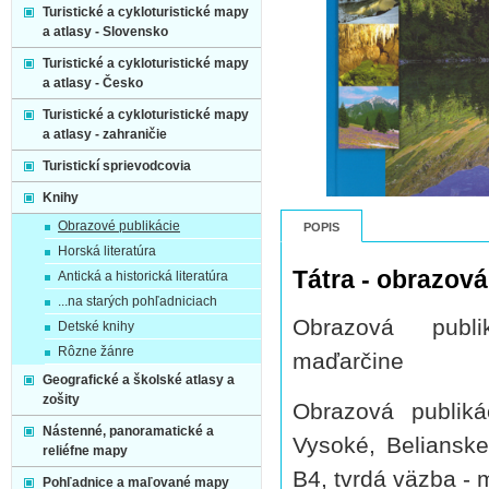
Turistické a cykloturistické mapy
a atlasy - Slovensko
Turistické a cykloturistické mapy
a atlasy - Česko
Turistické a cykloturistické mapy
a atlasy - zahraničie
Turistickí sprievodcovia
Knihy
Obrazové publikácie
POPIS
Horská literatúra
Tátra - obrazová
Antická a historická literatúra
...na starých pohľadniciach
Obrazová publ
Detské knihy
Rôzne žánre
maďarčine
Geografické a školské atlasy a
zošity
Obrazová publiká
Nástenné, panoramatické a
Vysoké, Belianske
reliéfne mapy
B4, tvrdá väzba -
Pohľadnice a maľované mapy