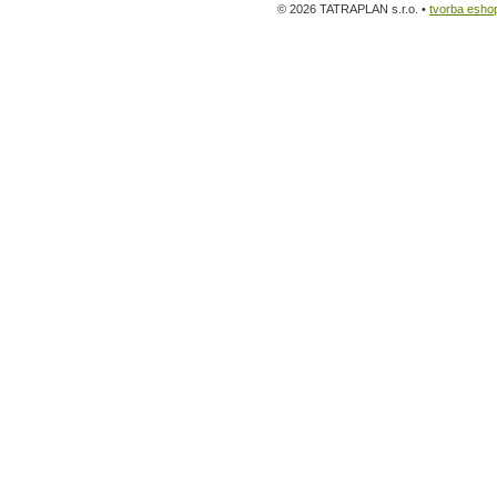
© 2026 TATRAPLAN s.r.o. •
tvorba esho