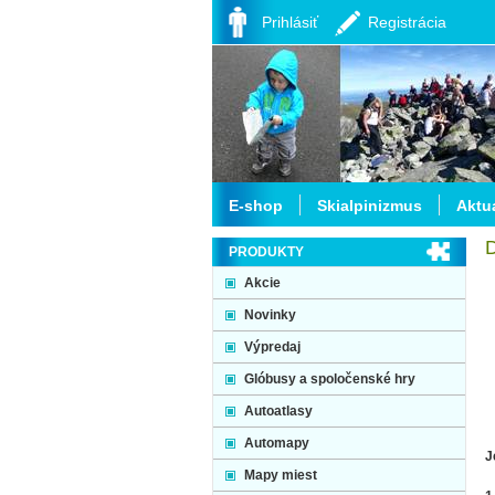
Prihlásiť
Registrácia
E-shop
Skialpinizmus
Aktua
PRODUKTY
Akcie
Novinky
Výpredaj
Glóbusy a spoločenské hry
Autoatlasy
Automapy
J
Mapy miest