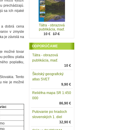
kôr môžu využiť
icu prechádzajú.
ú sa ich nijaké
Tátra - obrazová
a a dobrá cena
publikácia, maď.
varov v zmysle
10 €
17 €
a je závislá na
ODPORÚČAME
je možné tovar
Tátra - obrazová
u poštou platia
publikácia, maď.
ného poplatku,
10 €
Školský geografický
Slovakia. Tento
atlas SVET
cu nie je možné
9,90 €
Reliéfna mapa SR 1:450
000
86,90 €
 viac
Putovanie po hradoch
€
slovenských 1. diel
€
32,90 €
rmo
rmo