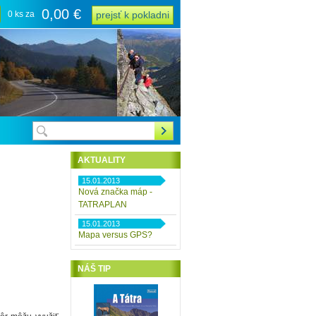
0,00 €
0 ks za
prejsť k pokladni
AKTUALITY
15.01.2013
Nová značka máp -
TATRAPLAN
15.01.2013
Mapa versus GPS?
NÁŠ TIP