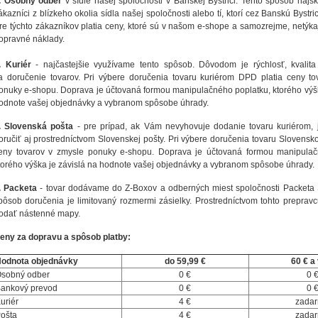
.
Osobný odber
v sídle našej spoločnosti v Banskej Bystrici. Tento spôsob najs
ákazníci z blízkeho okolia sídla našej spoločnosti alebo tí, ktorí cez Banskú Bystr
re týchto zákazníkov platia ceny, ktoré sú v našom e-shope a samozrejme, netýkaj
opravné náklady.
.
Kuriér
- najčastejšie využívame tento spôsob. Dôvodom je rýchlosť, kvalit
a doručenie tovarov. Pri výbere doručenia tovaru kuriérom DPD platia ceny to
onuky e-shopu. Doprava je účtovaná formou manipulačného poplatku, ktorého výšk
odnote vašej objednávky a vybranom spôsobe úhrady.
.
Slovenská pošta
- pre prípad, ak Vám nevyhovuje dodanie tovaru kuriérom, 
oručiť aj prostredníctvom Slovenskej pošty. Pri výbere doručenia tovaru Slovensko
eny tovarov v zmysle ponuky e-shopu. Doprava je účtovaná formou manipulač
torého výška je závislá na hodnote vašej objednávky a vybranom spôsobe úhrady.
. Packeta
- tovar dodávame do Z-Boxov a odberných miest spoločnosti Packeta 
pôsob doručenia je limitovaný rozmermi zásielky. Prostredníctvom tohto preprav
odať nástenné mapy.
eny za dopravu a spôsob platby:
odnota objednávky
do 59,99 €
60 € a
sobný odber
0 €
0 
ankový prevod
0 €
0 
uriér
4 €
zada
ošta
4 €
zada