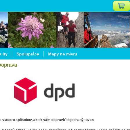
lity
Spolupráca
Mapy na mieru
Doprava
e viacero spôsobov, ako k vám dopraviť objednaný tovar: