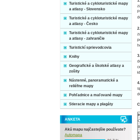
1
Turistické a cykloturistické mapy
z
a atlasy - Slovensko
P
d
Turistické a cykloturistické mapy
a atlasy - Česko
2
Turistické a cykloturistické mapy
z
a atlasy - zahraničie
p
h
Turistickí sprievodcovia
3
Knihy
d
Geografické a školské atlasy a
c
zošity
k
Nástenné, panoramatické a
4
reliéfne mapy
s
d
Pohľadnice a maľované mapy
Stieracie mapy a plagáty
C
H
ANKETA
O
B
Akú mapu najčastejšie používate?
K
Automapa
P