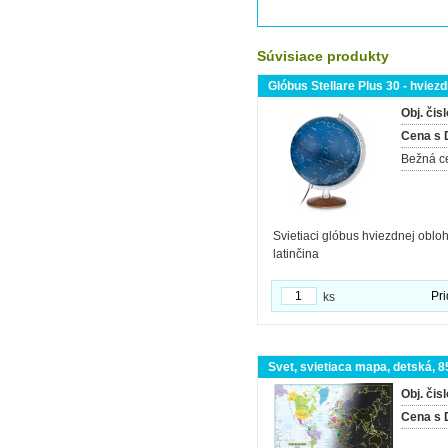
Súvisiace produkty
Glóbus Stellare Plus 30 - hviezd
Obj. čisl
Cena s
Bežná c
Svietiaci glóbus hviezdnej oblo
latinčina
Pri
ks
Svet, svietiaca mapa, detská, 
Obj. čisl
Cena s