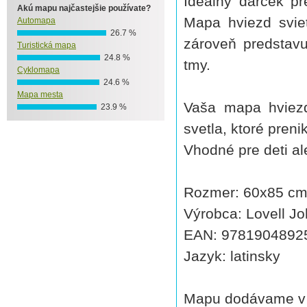
Ideálny darček pr
Akú mapu najčastejšie používate?
Mapa hviezd svie
Automapa
26.7 %
zároveň predstavu
Turistická mapa
24.8 %
tmy.
Cyklomapa
24.6 %
Mapa mesta
Vaša mapa hviezd
23.9 %
svetla, ktoré preni
Vhodné pre deti a
Rozmer: 60x85 c
Výrobca: Lovell J
EAN: 9781904892
Jazyk: latinsky
Mapu dodávame v 