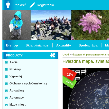
Prihlásiť
Registrácia
E-shop
Skialpinizmus
Aktuality
Spolupráca
Ma
Úvod
>>
Nástenné, panoramatické a re
PRODUKTY
Hviezdna mapa, svietiac
Akcie
Novinky
-11%
Výpredaj
Glóbusy a spoločenské hry
Autoatlasy
Automapy
Mapy miest