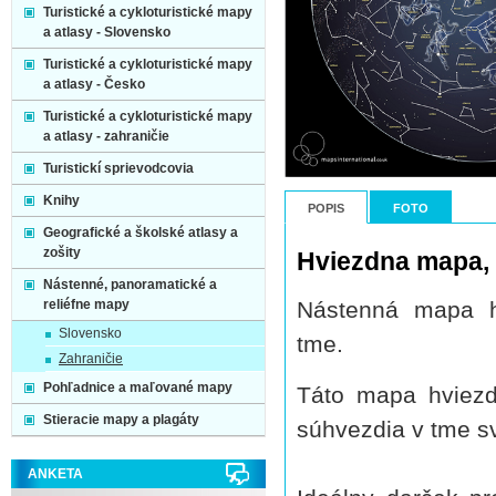
Turistické a cykloturistické mapy
a atlasy - Slovensko
Turistické a cykloturistické mapy
a atlasy - Česko
Turistické a cykloturistické mapy
a atlasy - zahraničie
Turistickí sprievodcovia
Knihy
POPIS
FOTO
Geografické a školské atlasy a
zošity
Hviezdna mapa, s
Nástenné, panoramatické a
Nástenná mapa h
reliéfne mapy
Slovensko
tme.
Zahraničie
Pohľadnice a maľované mapy
Táto mapa hviezd
Stieracie mapy a plagáty
súhvezdia v tme sv
ANKETA