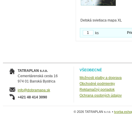
Detská svietiaca mapa XL
Pri
ks
VŠEOBECNÉ
TATRAPLAN s.r.o.
Cementárenská cesta 16
Možnosti platby a doprava
974 01 Banská Bystrica
Obchodné podmienky
Reklamačný poriadok
info@dobramapa.sk
Ochrana osobných údajov
+421 48 414 3090
© 2026 TATRAPLAN s.r.o. •
tvorba esho