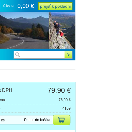
0,00 €
0 ks za
prejsť k pokladni
79,90 €
s DPH
ena:
76,90 €
o
4109
Pridať do košíka
ks