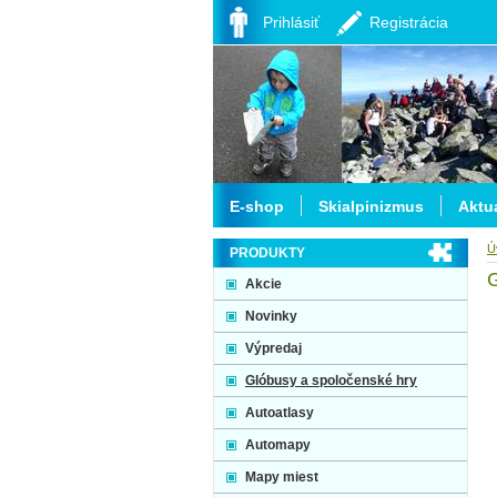
Prihlásiť
Registrácia
E-shop
Skialpinizmus
Aktua
Ú
PRODUKTY
G
Akcie
Novinky
Výpredaj
Glóbusy a spoločenské hry
Autoatlasy
Automapy
Mapy miest