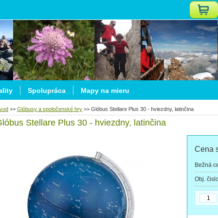
lity
Spolupráca
Mapy na mieru
vod
>>
Glóbusy a spoločenské hry
>>
Glóbus Stellare Plus 30 - hviezdny, latinčina
lóbus Stellare Plus 30 - hviezdny, latinčina
Cena 
Bežná c
Obj. čisl