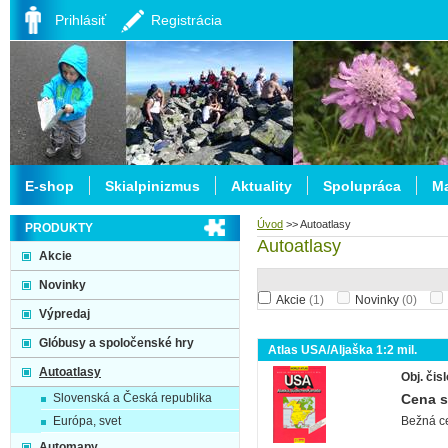
Prihlásiť
Registrácia
E-shop
Skialpinizmus
Aktuality
Spolupráca
Ma
Úvod
>>
Autoatlasy
PRODUKTY
Autoatlasy
Akcie
Novinky
Akcie
(1)
Novinky
(0)
Výpredaj
Glóbusy a spoločenské hry
Atlas USA/Aljaška 1:2 mil.
Autoatlasy
Obj. čisl
Slovenská a Česká republika
Cena 
Európa, svet
Bežná c
Automapy