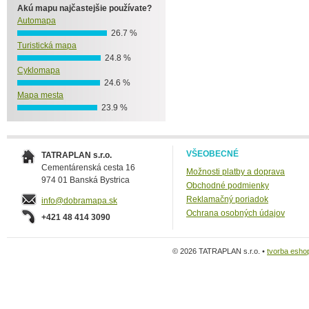
Akú mapu najčastejšie používate?
Automapa
26.7 %
Turistická mapa
24.8 %
Cyklomapa
24.6 %
Mapa mesta
23.9 %
VŠEOBECNÉ
TATRAPLAN s.r.o.
Cementárenská cesta 16
Možnosti platby a doprava
974 01 Banská Bystrica
Obchodné podmienky
Reklamačný poriadok
info@dobramapa.sk
Ochrana osobných údajov
+421 48 414 3090
© 2026 TATRAPLAN s.r.o. •
tvorba esho