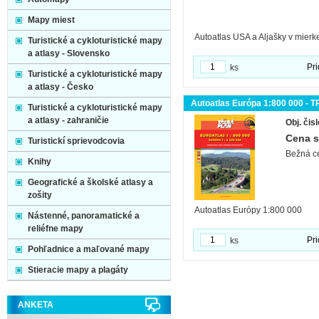
Mapy miest
Autoatlas USA a Aljašky v mierke
Turistické a cykloturistické mapy
a atlasy - Slovensko
Pri
ks
Turistické a cykloturistické mapy
a atlasy - Česko
Autoatlas Európa 1:800 000 - T
Turistické a cykloturistické mapy
a atlasy - zahraničie
Obj. čisl
Cena 
Turistickí sprievodcovia
Bežná c
Knihy
Geografické a školské atlasy a
zošity
Autoatlas Európy 1:800 000
Nástenné, panoramatické a
reliéfne mapy
Pri
ks
Pohľadnice a maľované mapy
Stieracie mapy a plagáty
ANKETA