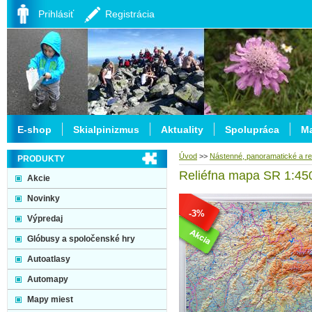
Prihlásiť
Registrácia
E-shop
Skialpinizmus
Aktuality
Spolupráca
Ma
Úvod
>>
Nástenné, panoramatické a re
PRODUKTY
Reliéfna mapa SR 1:45
Akcie
Novinky
-3%
Výpredaj
Glóbusy a spoločenské hry
Autoatlasy
Automapy
Mapy miest