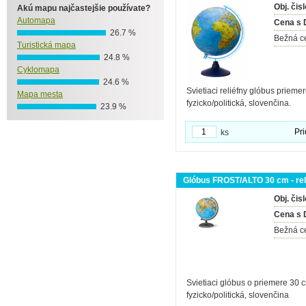
Obj. čisl
Akú mapu najčastejšie používate?
Automapa
Cena s
26.7 %
Bežná c
Turistická mapa
24.8 %
Cyklomapa
24.6 %
Svietiaci reliéfny glóbus prieme
Mapa mesta
fyzicko/politická, slovenčina.
23.9 %
Pri
ks
Glóbus FROST/ALTO 30 cm - reli
Obj. čisl
Cena s
Bežná c
Svietiaci glóbus o priemere 30 cm
fyzicko/politická, slovenčina