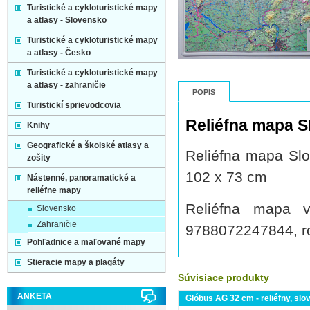
Turistické a cykloturistické mapy
a atlasy - Slovensko
Turistické a cykloturistické mapy
a atlasy - Česko
Turistické a cykloturistické mapy
a atlasy - zahraničie
POPIS
Turistickí sprievodcovia
Reliéfna mapa S
Knihy
Geografické a školské atlasy a
Reliéfna mapa Sl
zošity
102 x 73 cm
Nástenné, panoramatické a
reliéfne mapy
Reliéfna mapa v
Slovensko
Zahraničie
9788072247844, ro
Pohľadnice a maľované mapy
Stieracie mapy a plagáty
Súvisiace produkty
ANKETA
Glóbus AG 32 cm - reliéfny, slov