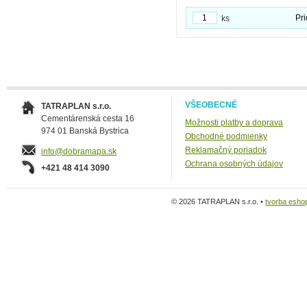
Pri
ks
VŠEOBECNÉ
TATRAPLAN s.r.o.
Cementárenská cesta 16
Možnosti platby a doprava
974 01 Banská Bystrica
Obchodné podmienky
Reklamačný poriadok
info@dobramapa.sk
Ochrana osobných údajov
+421 48 414 3090
© 2026 TATRAPLAN s.r.o. •
tvorba esho