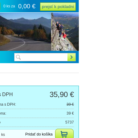
0,00 €
0 ks za
prejsť k pokladni
35,90 €
s DPH
na s DPH:
39 €
ena:
39 €
o
5737
Pridať do košíka
ks