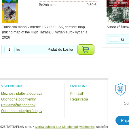
Bežná cena:
9,50 €
Turistická mapa v mierke 1:27 000 - SK, comfort! map
Súbor zážitko
(hiking map of the High Tatras), 6. vydanie, rok vydania
2026
ks
Pridať do košíka
ks
VŠEOBECNÉ
UŽITOČNÉ
Možnosti platby a doprava
Prihlásiť
Obchodné podmienky
Registrácia
Sú
Reklamačný poriadok
Ochrana osobných údajov
Prija
2026 TATRAPLAN s.r.o. •
tvorba eshopu cez UNIobchod
,
webhosting
spoločnosti
WEBYGRO