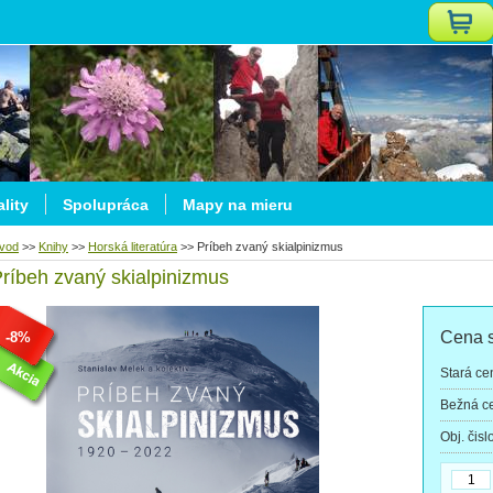
lity
Spolupráca
Mapy na mieru
vod
>>
Knihy
>>
Horská literatúra
>>
Príbeh zvaný skialpinizmus
ríbeh zvaný skialpinizmus
Cena 
-8%
Stará ce
Bežná c
Obj. čisl