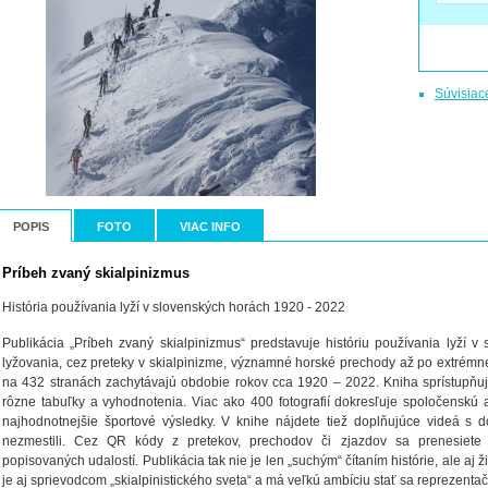
Súvisiac
POPIS
FOTO
VIAC INFO
Príbeh zvaný skialpinizmus
História používania lyží v slovenských horách 1920 - 2022
Publikácia „Príbeh zvaný skialpinizmus“ predstavuje históriu používania lyží 
lyžovania, cez preteky v skialpinizme, významné horské prechody až po extrémne 
na 432 stranách zachytávajú obdobie rokov cca 1920 – 2022. Kniha sprístupňuje
rôzne tabuľky a vyhodnotenia. Viac ako 400 fotografií dokresľuje spoločenskú 
najhodnotnejšie športové výsledky. V knihe nájdete tiež doplňujúce videá s
nezmestili. Cez QR kódy z pretekov, prechodov či zjazdov sa prenesiete
popisovaných udalostí. Publikácia tak nie je len „suchým“ čítaním histórie, ale 
je aj sprievodcom „skialpinistického sveta“ a má veľkú ambíciu stať sa reprezent