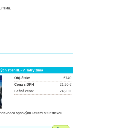
 faktu.
ch stien III. - V. Tatry zima
Obj. čislo:
5740
Cena s DPH
21,90 €
Bežná cena:
24,90 €
prievodca Vysokými Tatrami s turistickou