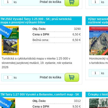
Pridať do košíka
ks
ks
TM 2502 Vysoké Tatry 1:25 000 - SK; prvá turistická
Výber tatranský
mapa s presnými výškami štítov
rozšírené vyd
Obj. čislo:
3290
Cena s DPH
6,50 €
Bežná cena:
6,50 €
Turistická a cykloturistická mapa v mierke 1:25 000 v
Horolezecký s
slovenskej jazykovej mutácii, 19. vydanie, rok vydania
s turistickou 
2026
ks
Pridať do košíka
ks
TM Tatry 1:27 000 Vysoké a Belianske, comfort! map - SK
Čriepky z hist
Obj. čislo:
3312
Cena s DPH
9,50 €