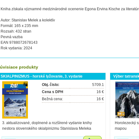
Kniha získala významné medzinárodné ocenenie Egona Ervina Kische za literatúru
Autor: Stanislav Melek a kolektív
Formát: 165 x 235 mm
Rozsah: 432 stran
Pevná vazba
EAN 9788072678143
Rok vydania: 2024
úvisiace produkty
SKIALPINIZMUS - horské lyžovanie, 3. vydanie
Výber tatranský
Obj. čislo:
5709.1
Cena s DPH
16 €
Bežná cena:
16 €
3. aktualizované, doplnené a rozšírené vydanie knihy
Horolezecký s
nestora slovenského skialpinizmu Stanislava Meleka
mapou