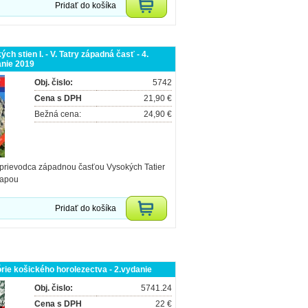
Pridať do košíka
ch stien I. - V. Tatry západná časť - 4.
anie 2019
Obj. čislo:
5742
Cena s DPH
21,90 €
Bežná cena:
24,90 €
prievodca západnou časťou Vysokých Tatier
mapou
Pridať do košíka
órie košického horolezectva - 2.vydanie
Obj. čislo:
5741.24
Cena s DPH
22 €