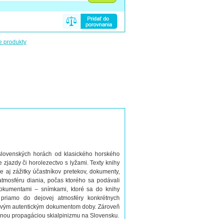
e produkty
v slovenských horách od klasického horského
zjazdy či horolezectvo s lyžami. Texty knihy
 aj zážitky účastníkov pretekov, dokumenty,
atmosféru diania, počas ktorého sa podávali
 dokumentami – snímkami, ktoré sa do knihy
 priamo do dejovej atmosféry konkrétnych
aj živým autentickým dokumentom doby. Zároveň
ačnou propagáciou skialpinizmu na Slovensku.