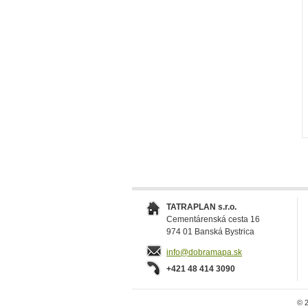
TATRAPLAN s.r.o.
Cementárenská cesta 16
974 01 Banská Bystrica
info@dobramapa.sk
+421 48 414 3090
© 