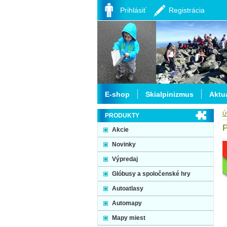
Prihlásiť
Registrácia
E-shop
Skialpinizmus
Aktua
Ú
PRODUKTY
P
Akcie
Novinky
Výpredaj
Glóbusy a spoločenské hry
Autoatlasy
Automapy
Mapy miest