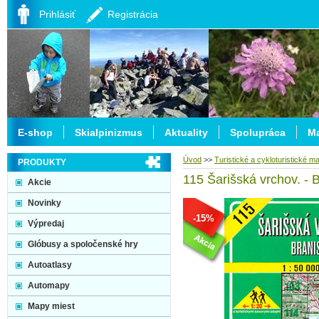
Prihlásiť
Registrácia
E-shop
Skialpinizmus
Aktuality
Spolupráca
Ma
Úvod
>>
Turistické a cykloturistické m
PRODUKTY
115 Šarišská vrchov. - 
Akcie
Novinky
-15%
Výpredaj
Glóbusy a spoločenské hry
Autoatlasy
Automapy
Mapy miest