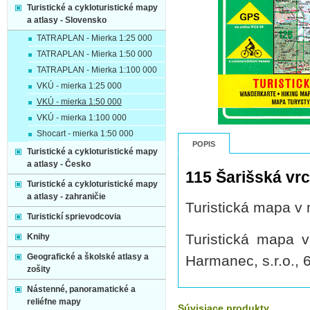
Turistické a cykloturistické mapy
a atlasy - Slovensko
TATRAPLAN - Mierka 1:25 000
TATRAPLAN - Mierka 1:50 000
TATRAPLAN - Mierka 1:100 000
VKÚ - mierka 1:25 000
VKÚ - mierka 1:50 000
VKÚ - mierka 1:100 000
Shocart - mierka 1:50 000
POPIS
Turistické a cykloturistické mapy
a atlasy - Česko
115 Šarišská vrc
Turistické a cykloturistické mapy
a atlasy - zahraničie
Turistická mapa v 
Turistickí sprievodcovia
Turistická mapa 
Knihy
Geografické a školské atlasy a
Harmanec, s.r.o., 
zošity
Nástenné, panoramatické a
reliéfne mapy
Súvisiace produkty