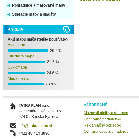
Pohľadnice a maľované mapy
Stieracie mapy a plagáty
ANKETA
Akú mapu najčastejšie používate?
Automapa
26.7 %
Turistická mapa
24.8 %
Cyklomapa
24.6 %
Mapa mesta
23.9 %
VŠEOBECNÉ
TATRAPLAN s.r.o.
Cementárenská cesta 16
Možnosti platby a doprava
974 01 Banská Bystrica
Obchodné podmienky
Reklamačný poriadok
info@dobramapa.sk
Ochrana osobných údajov
+421 48 414 3090