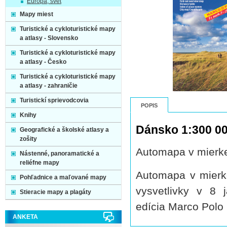
Európa, svet
Mapy miest
Turistické a cykloturistické mapy
a atlasy - Slovensko
Turistické a cykloturistické mapy
a atlasy - Česko
Turistické a cykloturistické mapy
a atlasy - zahraničie
Turistickí sprievodcovia
POPIS
Knihy
Dánsko 1:300 0
Geografické a školské atlasy a
zošity
Automapa v mierk
Nástenné, panoramatické a
reliéfne mapy
Automapa v mierke
Pohľadnice a maľované mapy
vysvetlivky v 8
Stieracie mapy a plagáty
edícia Marco Polo
ANKETA