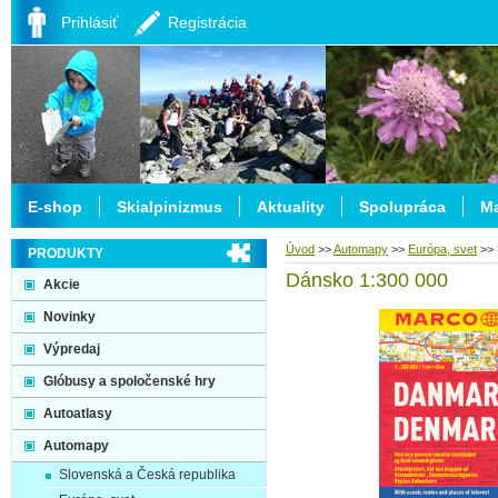
Prihlásiť
Registrácia
E-shop
Skialpinizmus
Aktuality
Spolupráca
Ma
Úvod
>>
Automapy
>>
Európa, svet
>>
PRODUKTY
Dánsko 1:300 000
Akcie
Novinky
Výpredaj
Glóbusy a spoločenské hry
Autoatlasy
Automapy
Slovenská a Česká republika