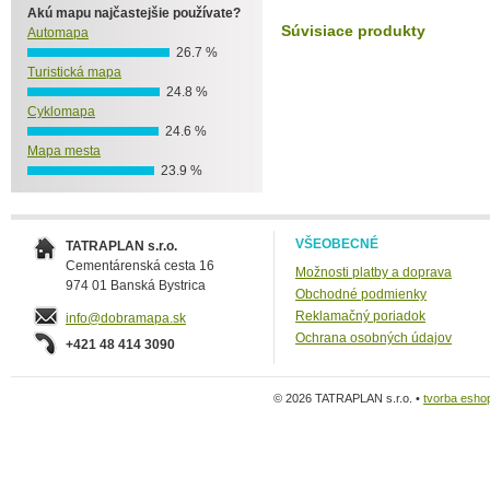
Akú mapu najčastejšie používate?
Súvisiace produkty
Automapa
26.7 %
Turistická mapa
24.8 %
Cyklomapa
24.6 %
Mapa mesta
23.9 %
VŠEOBECNÉ
TATRAPLAN s.r.o.
Cementárenská cesta 16
Možnosti platby a doprava
974 01 Banská Bystrica
Obchodné podmienky
Reklamačný poriadok
info@dobramapa.sk
Ochrana osobných údajov
+421 48 414 3090
© 2026 TATRAPLAN s.r.o. •
tvorba esho