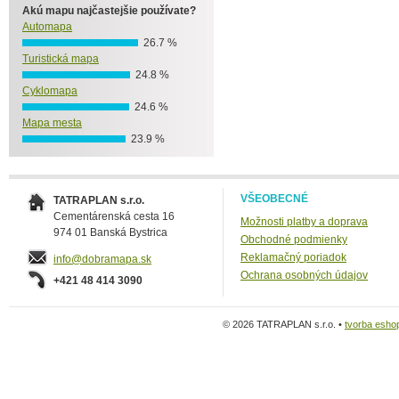
Akú mapu najčastejšie používate?
Automapa
26.7 %
Turistická mapa
24.8 %
Cyklomapa
24.6 %
Mapa mesta
23.9 %
VŠEOBECNÉ
TATRAPLAN s.r.o.
Cementárenská cesta 16
Možnosti platby a doprava
974 01 Banská Bystrica
Obchodné podmienky
Reklamačný poriadok
info@dobramapa.sk
Ochrana osobných údajov
+421 48 414 3090
© 2026 TATRAPLAN s.r.o. •
tvorba esho