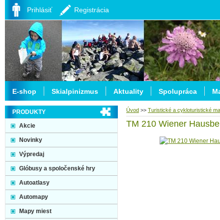
Prihlásiť
Registrácia
E-shop
Skialpinizmus
Aktuality
Spolupráca
Ma
Úvod
>>
Turistické a cykloturistické m
PRODUKTY
TM 210 Wiener Hausber
Akcie
Novinky
Výpredaj
Glóbusy a spoločenské hry
Autoatlasy
Automapy
Mapy miest