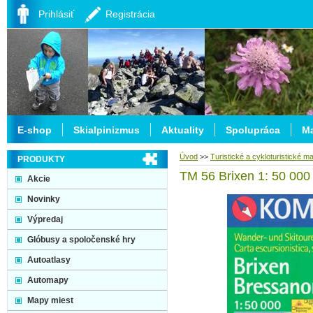
Prihlásiť
Registrácia
E-shop
Skialpinizmus
Aktuality
Spolupráca
Ma
Úvod
>>
Turistické a cykloturistické m
PRODUKTY
TM 56 Brixen 1: 50 000
Akcie
Novinky
Výpredaj
Glóbusy a spoločenské hry
Autoatlasy
Automapy
Mapy miest