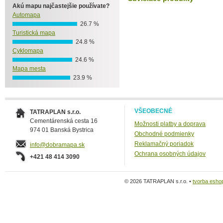
Akú mapu najčastejšie používate?
Automapa
26.7 %
Turistická mapa
24.8 %
Cyklomapa
24.6 %
Mapa mesta
23.9 %
VŠEOBECNÉ
TATRAPLAN s.r.o.
Cementárenská cesta 16
Možnosti platby a doprava
974 01 Banská Bystrica
Obchodné podmienky
Reklamačný poriadok
info@dobramapa.sk
Ochrana osobných údajov
+421 48 414 3090
© 2026 TATRAPLAN s.r.o. •
tvorba esho