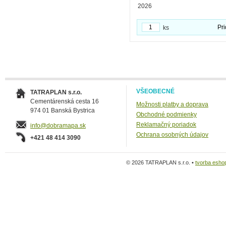
2026
Pri
ks
VŠEOBECNÉ
TATRAPLAN s.r.o.
Cementárenská cesta 16
Možnosti platby a doprava
974 01 Banská Bystrica
Obchodné podmienky
Reklamačný poriadok
info@dobramapa.sk
Ochrana osobných údajov
+421 48 414 3090
© 2026 TATRAPLAN s.r.o. •
tvorba esho