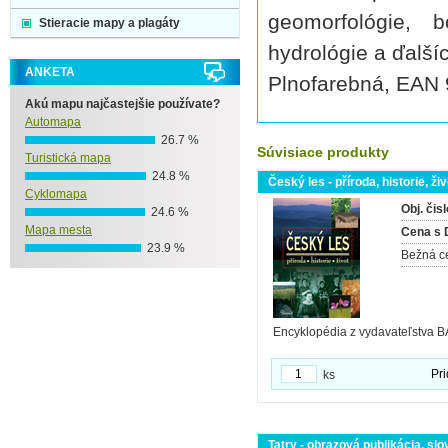
geomorfológie, b
Stieracie mapy a plagáty
hydrológie a ďalší
ANKETA
Plnofarebná, EAN
Akú mapu najčastejšie používate?
Automapa
26.7 %
Súvisiace produkty
Turistická mapa
24.8 %
Český les - příroda, historie, živ
Cyklomapa
Obj. čisl
24.6 %
Mapa mesta
Cena s
23.9 %
Bežná c
Encyklopédia z vydavateľstva 
Pri
ks
Tatry - obrazová publikácia, slov