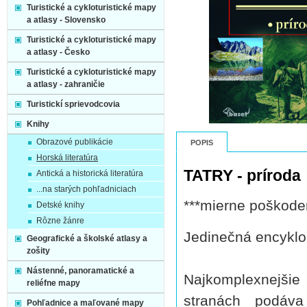
Turistické a cykloturistické mapy
a atlasy - Slovensko
Turistické a cykloturistické mapy
a atlasy - Česko
Turistické a cykloturistické mapy
a atlasy - zahraničie
Turistickí sprievodcovia
Knihy
Obrazové publikácie
POPIS
Horská literatúra
TATRY - príroda
Antická a historická literatúra
...na starých pohľadniciach
***mierne poškode
Detské knihy
Rôzne žánre
Jedinečná encyklo
Geografické a školské atlasy a
zošity
Nástenné, panoramatické a
Najkomplexnejšie 
reliéfne mapy
stranách podáva
Pohľadnice a maľované mapy