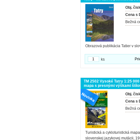
Obj. čisl
Cena s
Bežná c
Obrazová publikácia Tatier v sl
Pri
ks
TM 2502 Vysoké Tatry 1:25 000 -
mapa s presnými výškami štíto
Obj. čisl
Cena s
Bežná c
Turistická a cykloturistická map
slovenskej jazykovej mutácii, 19