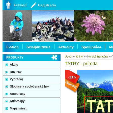
Prihlásiť
Registrácia
E-shop
Skialpinizmus
Aktuality
Spolupráca
Ma
Úvod
>>
Knihy
>>
Horská literatúra
>>
PRODUKTY
TATRY - príroda
Akcie
Novinky
-23%
Výpredaj
Glóbusy a spoločenské hry
Autoatlasy
Automapy
Mapy miest