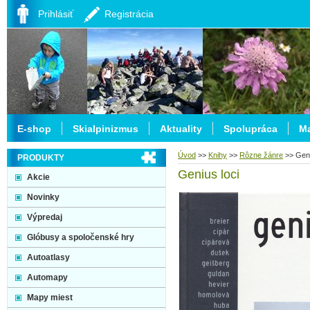
Prihlásiť
Registrácia
E-shop
Skialpinizmus
Aktuality
Spolupráca
Ma
Úvod
>>
Knihy
>>
Rôzne žánre
>>
Geni
PRODUKTY
Genius loci
Akcie
Novinky
Výpredaj
Glóbusy a spoločenské hry
Autoatlasy
Automapy
Mapy miest