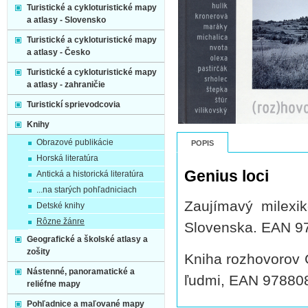
Turistické a cykloturistické mapy
a atlasy - Slovensko
Turistické a cykloturistické mapy
a atlasy - Česko
Turistické a cykloturistické mapy
a atlasy - zahraničie
Turistickí sprievodcovia
Knihy
Obrazové publikácie
POPIS
Horská literatúra
Genius loci
Antická a historická literatúra
...na starých pohľadniciach
Zaujímavý milexik
Detské knihy
Rôzne žánre
Slovenska. EAN 
Geografické a školské atlasy a
zošity
Kniha rozhovorov 
Nástenné, panoramatické a
ľudmi, EAN 97880
reliéfne mapy
Pohľadnice a maľované mapy