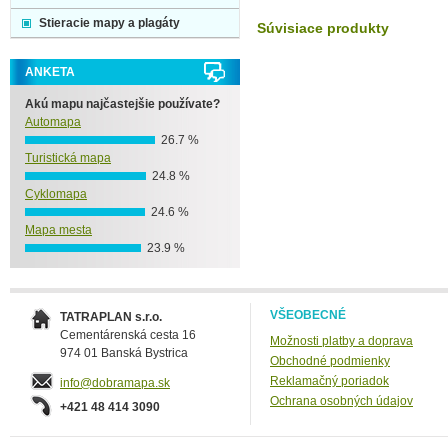
Stieracie mapy a plagáty
Súvisiace produkty
ANKETA
Akú mapu najčastejšie používate?
Automapa
26.7 %
Turistická mapa
24.8 %
Cyklomapa
24.6 %
Mapa mesta
23.9 %
VŠEOBECNÉ
TATRAPLAN s.r.o.
Cementárenská cesta 16
Možnosti platby a doprava
974 01 Banská Bystrica
Obchodné podmienky
Reklamačný poriadok
info@dobramapa.sk
Ochrana osobných údajov
+421 48 414 3090