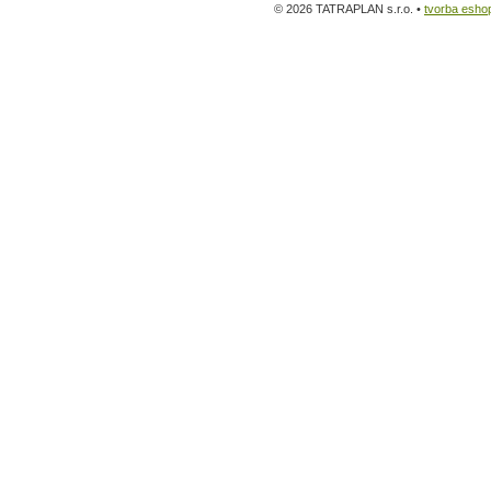
© 2026 TATRAPLAN s.r.o. •
tvorba esho