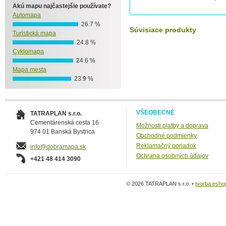
Akú mapu najčastejšie používate?
Automapa
26.7 %
Súvisiace produkty
Turistická mapa
24.8 %
Cyklomapa
24.6 %
Mapa mesta
23.9 %
VŠEOBECNÉ
TATRAPLAN s.r.o.
Cementárenská cesta 16
Možnosti platby a doprava
974 01 Banská Bystrica
Obchodné podmienky
Reklamačný poriadok
info@dobramapa.sk
Ochrana osobných údajov
+421 48 414 3090
© 2026 TATRAPLAN s.r.o. •
tvorba esho