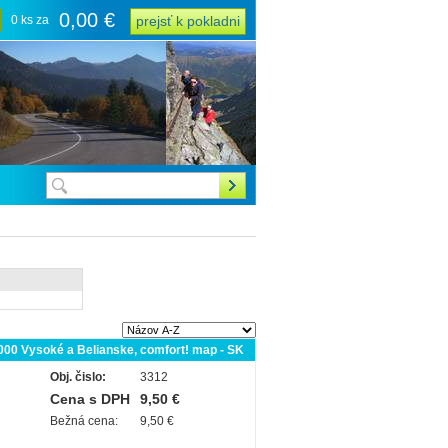
0,00 €
0 ks za
prejsť k pokladni
 000 Vysoké a Belianske, comfort! map - SK
Obj. čislo:
3312
Cena s DPH
9,50 €
Bežná cena:
9,50 €