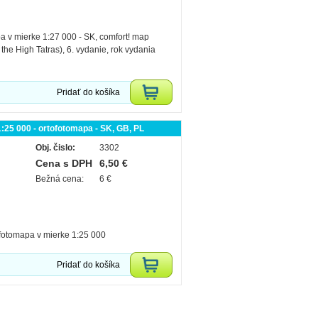
a v mierke 1:27 000 - SK, comfort! map
 the High Tatras), 6. vydanie, rok vydania
Pridať do košíka
:25 000 - ortofotomapa - SK, GB, PL
Obj. čislo:
3302
Cena s DPH
6,50 €
Bežná cena:
6 €
ofotomapa v mierke 1:25 000
Pridať do košíka