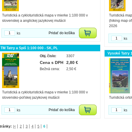
Turistická a cykloturistická mapa v mierke 1:100 000 v
Turistická map
slovenskej a anglickej jazykovej mutácii
(hiking map of
2026
Pridať do košíka
ks
ks
TM Tatry a Spiš 1:100 000 - SK, PL
Vysoké Tatry 1
Obj. čislo:
3307
Cena s DPH
2,80 €
Bežná cena:
2,50 €
Turistická a cykloturistická mapa v mierke 1:100 000 v
slovensko-poľskej jazykovej mutácii
Turistická ort
Pridať do košíka
ks
ks
tránky:
|<
2
3
4
5
6