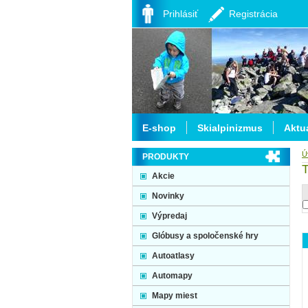
Prihlásiť
Registrácia
E-shop
Skialpinizmus
Aktua
Ú
PRODUKTY
T
Akcie
Novinky
Výpredaj
Glóbusy a spoločenské hry
Autoatlasy
Automapy
Mapy miest