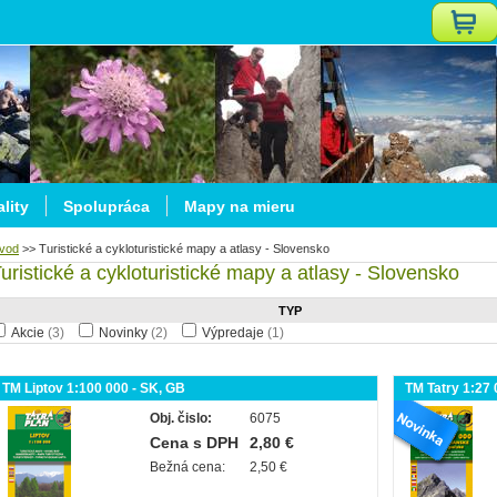
lity
Spolupráca
Mapy na mieru
vod
>>
Turistické a cykloturistické mapy a atlasy - Slovensko
uristické a cykloturistické mapy a atlasy - Slovensko
TYP
Akcie
(3)
Novinky
(2)
Výpredaje
(1)
TM Liptov 1:100 000 - SK, GB
TM Tatry 1:27
Obj. čislo:
6075
Cena s DPH
2,80 €
Bežná cena:
2,50 €