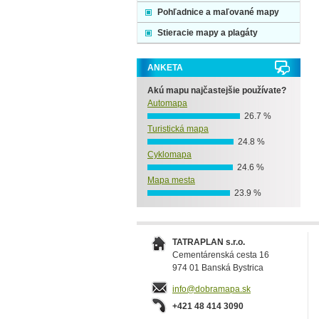
Pohľadnice a maľované mapy
Stieracie mapy a plagáty
ANKETA
Akú mapu najčastejšie používate?
Automapa
26.7 %
Turistická mapa
24.8 %
Cyklomapa
24.6 %
Mapa mesta
23.9 %
TATRAPLAN s.r.o.
Cementárenská cesta 16
974 01 Banská Bystrica
info@dobramapa.sk
+421 48 414 3090