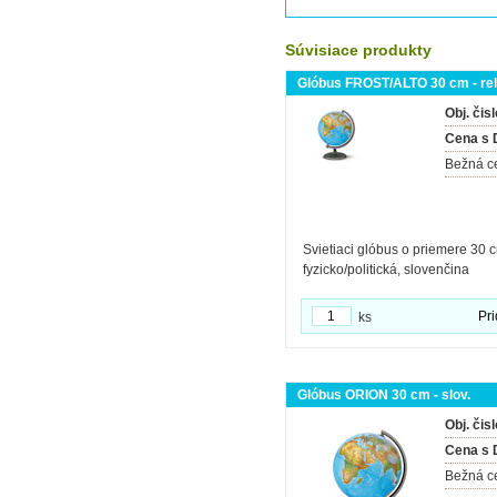
Súvisiace produkty
Glóbus FROST/ALTO 30 cm - reli
Obj. čisl
Cena s
Bežná c
Svietiaci glóbus o priemere 30 cm
fyzicko/politická, slovenčina
Pri
ks
Glóbus ORION 30 cm - slov.
Obj. čisl
Cena s
Bežná c