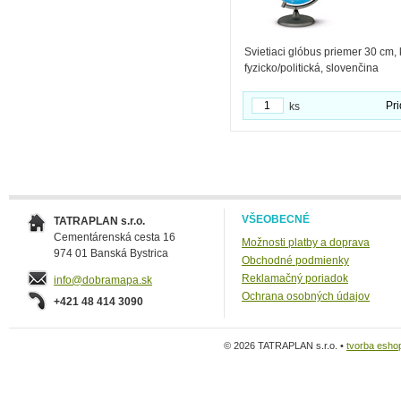
Svietiaci glóbus priemer 30 cm, 
fyzicko/politická, slovenčina
Pri
ks
VŠEOBECNÉ
TATRAPLAN s.r.o.
Cementárenská cesta 16
Možnosti platby a doprava
974 01 Banská Bystrica
Obchodné podmienky
Reklamačný poriadok
info@dobramapa.sk
Ochrana osobných údajov
+421 48 414 3090
© 2026 TATRAPLAN s.r.o. •
tvorba esho