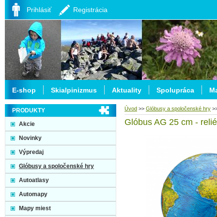
Prihlásiť
Registrácia
E-shop
Skialpinizmus
Aktuality
Spolupráca
Ma
Úvod
>>
Glóbusy a spoločenské hry
>
PRODUKTY
Glóbus AG 25 cm - relié
Akcie
Novinky
Výpredaj
Glóbusy a spoločenské hry
Autoatlasy
Automapy
Mapy miest