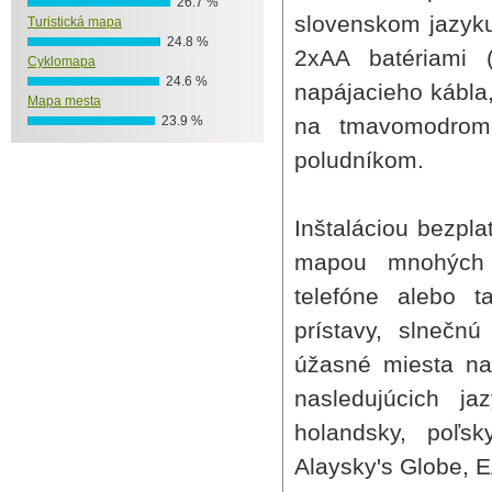
26.7 %
slovenskom jazyk
Turistická mapa
24.8 %
2xAA batériami 
Cyklomapa
24.6 %
napájacieho kábla
Mapa mesta
23.9 %
na tmavomodrom 
poludníkom.
Inštaláciou bezpla
mapou mnohých v
telefóne alebo 
prístavy, slnečnú
úžasné miesta na
nasledujúcich ja
holandsky, poľsk
Alaysky's Globe,