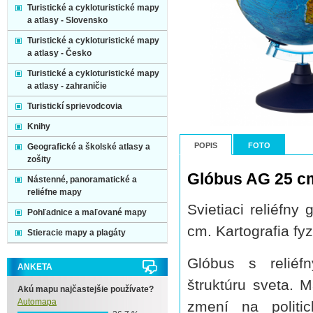
Turistické a cykloturistické mapy
a atlasy - Slovensko
Turistické a cykloturistické mapy
a atlasy - Česko
Turistické a cykloturistické mapy
a atlasy - zahraničie
Turistickí sprievodcovia
Knihy
POPIS
FOTO
Geografické a školské atlasy a
zošity
Glóbus AG 25 cm 
Nástenné, panoramatické a
reliéfne mapy
Svietiaci reliéfny
Pohľadnice a maľované mapy
cm. Kartografia fyz
Stieracie mapy a plagáty
Glóbus s reliéf
ANKETA
štruktúru sveta. 
Akú mapu najčastejšie používate?
Automapa
zmení na polit