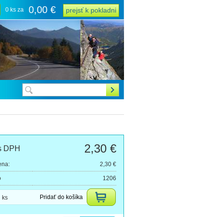
0,00 €
0 ks za
prejsť k pokladni
2,30 €
s DPH
ena:
2,30 €
o
1206
Pridať do košíka
ks