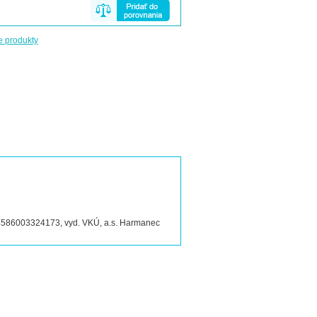
e produkty
N 8586003324173, vyd. VKÚ, a.s. Harmanec