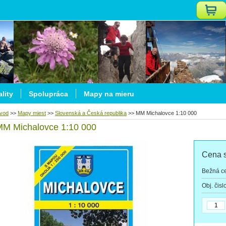
lity
Spolupráca
Mapy na mieru
vod
>>
Mapy miest
>>
Slovenská a Česká republika
>>
MM Michalovce 1:10 000
MM Michalovce 1:10 000
Cena 
Bežná c
Obj. čisl