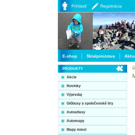
Prihlásiť
Registrácia
E-shop
Skialpinizmus
Aktua
Ú
PRODUKTY
Akcie
Novinky
Výpredaj
Glóbusy a spoločenské hry
Autoatlasy
Automapy
Mapy miest