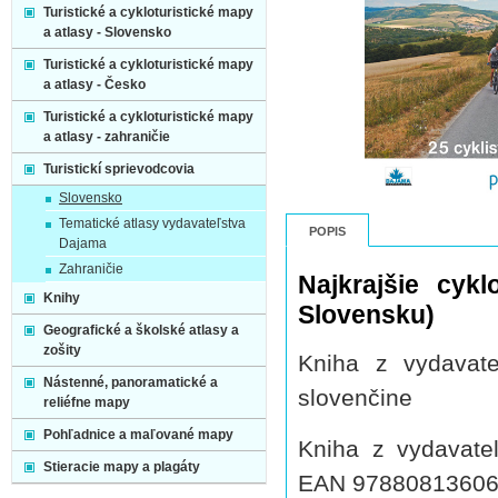
Turistické a cykloturistické mapy
a atlasy - Slovensko
Turistické a cykloturistické mapy
a atlasy - Česko
Turistické a cykloturistické mapy
a atlasy - zahraničie
Turistickí sprievodcovia
Slovensko
Tematické atlasy vydavateľstva
POPIS
Dajama
Zahraničie
Najkrajšie cykl
Knihy
Slovensku)
Geografické a školské atlasy a
zošity
Kniha z vydavat
Nástenné, panoramatické a
slovenčine
reliéfne mapy
Pohľadnice a maľované mapy
Kniha z vydavate
Stieracie mapy a plagáty
EAN 9788081360