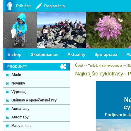
Prihlásiť
Registrácia
E-shop
Skialpinizmus
Aktuality
Spolupráca
Ma
Úvod
>>
Turistickí sprievodcovia
>>
Sl
PRODUKTY
Najkrajšie cyklotrasy -
Akcie
Novinky
Výpredaj
Glóbusy a spoločenské hry
Autoatlasy
Automapy
Mapy miest