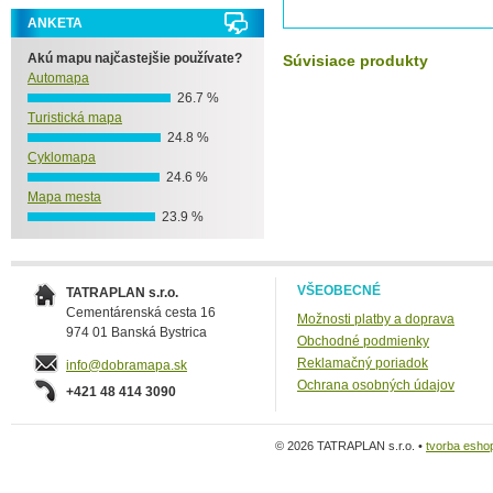
ANKETA
Akú mapu najčastejšie používate?
Súvisiace produkty
Automapa
26.7 %
Turistická mapa
24.8 %
Cyklomapa
24.6 %
Mapa mesta
23.9 %
VŠEOBECNÉ
TATRAPLAN s.r.o.
Cementárenská cesta 16
Možnosti platby a doprava
974 01 Banská Bystrica
Obchodné podmienky
Reklamačný poriadok
info@dobramapa.sk
Ochrana osobných údajov
+421 48 414 3090
© 2026 TATRAPLAN s.r.o. •
tvorba esho