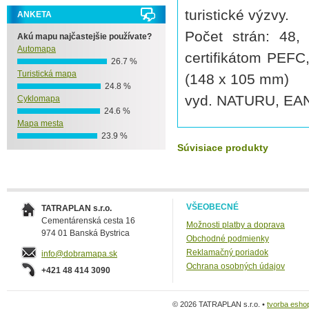
turistické výzvy.
ANKETA
Počet strán: 48,
Akú mapu najčastejšie používate?
Automapa
certifikátom PEFC
26.7 %
Turistická mapa
(148 x 105 mm)
24.8 %
vyd. NATURU, EA
Cyklomapa
24.6 %
Mapa mesta
23.9 %
Súvisiace produkty
VŠEOBECNÉ
TATRAPLAN s.r.o.
Cementárenská cesta 16
Možnosti platby a doprava
974 01 Banská Bystrica
Obchodné podmienky
Reklamačný poriadok
info@dobramapa.sk
Ochrana osobných údajov
+421 48 414 3090
© 2026 TATRAPLAN s.r.o. •
tvorba esho