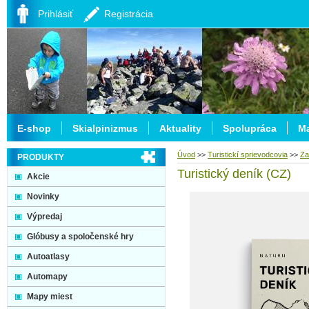
Prihlásiť
Registrácia
E-shop
Skialpinizmus
Aktuality
Spolupráca
Ma
Úvod
>>
Turistickí sprievodcovia
>>
Za
PRODUKTY
Turistický deník (CZ)
Akcie
Novinky
Výpredaj
Glóbusy a spoločenské hry
Autoatlasy
Automapy
Mapy miest