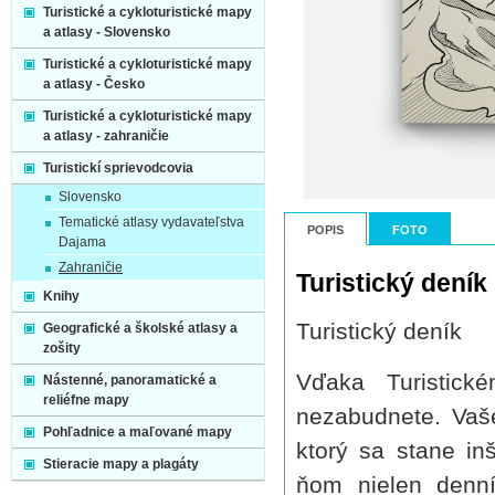
Turistické a cykloturistické mapy
a atlasy - Slovensko
Turistické a cykloturistické mapy
a atlasy - Česko
Turistické a cykloturistické mapy
a atlasy - zahraničie
Turistickí sprievodcovia
Slovensko
Tematické atlasy vydavateľstva
POPIS
FOTO
Dajama
Zahraničie
Turistický deník
Knihy
Turistický deník
Geografické a školské atlasy a
zošity
Vďaka Turistick
Nástenné, panoramatické a
reliéfne mapy
nezabudnete. Vaš
Pohľadnice a maľované mapy
ktorý sa stane inš
Stieracie mapy a plagáty
ňom nielen denní