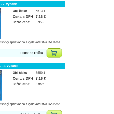
. - 2. vydanie
Obj. čislo:
5513.1
Cena s DPH
7,16 €
Bežná cena:
8,95 €
ristický sprievodca z vydavateľstva DAJAMA
Pridať do košíka
. - 2. vydanie
Obj. čislo:
5550.1
Cena s DPH
7,16 €
Bežná cena:
8,95 €
ristický sprievodca z vydavateľstva DAJAMA