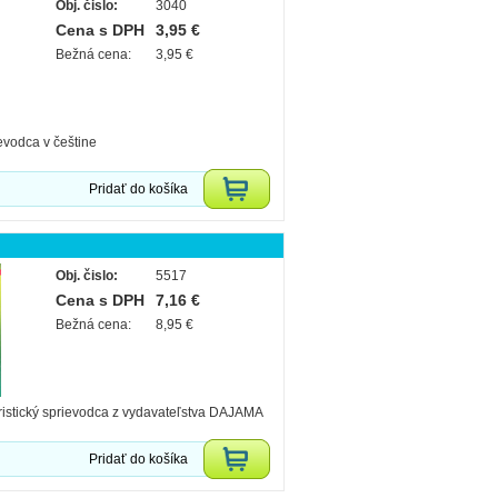
Obj. čislo:
3040
Cena s DPH
3,95 €
Bežná cena:
3,95 €
ievodca v češtine
Pridať do košíka
Obj. čislo:
5517
Cena s DPH
7,16 €
Bežná cena:
8,95 €
ristický sprievodca z vydavateľstva DAJAMA
Pridať do košíka