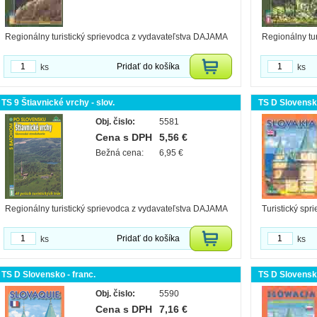
Regionálny turistický sprievodca z vydavateľstva DAJAMA
Regionálny tu
Pridať do košíka
ks
ks
TS 9 Štiavnické vrchy - slov.
TS D Slovensko
Obj. čislo:
5581
Cena s DPH
5,56 €
Bežná cena:
6,95 €
Regionálny turistický sprievodca z vydavateľstva DAJAMA
Turistický spr
Pridať do košíka
ks
ks
TS D Slovensko - franc.
TS D Slovensko
Obj. čislo:
5590
Cena s DPH
7,16 €