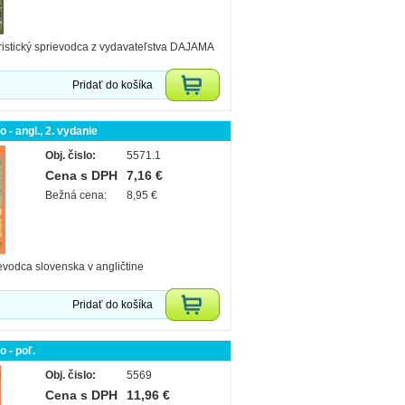
ristický sprievodca z vydavateľstva DAJAMA
Pridať do košíka
 - angl., 2. vydanie
Obj. čislo:
5571.1
Cena s DPH
7,16 €
Bežná cena:
8,95 €
ievodca slovenska v angličtine
Pridať do košíka
 - poľ.
Obj. čislo:
5569
Cena s DPH
11,96 €