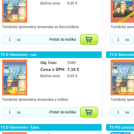
Bežná cena:
8,95 €
Turistický sprievodca slovenska vo francúzštine
Turistický spr
Pridať do košíka
ks
ks
TS D Slovensko - rus.
TS D Slovensko
Obj. čislo:
5589
Cena s DPH
7,16 €
Bežná cena:
8,95 €
Turistický sprievodca slovenska v ruštine
Turistický spr
Pridať do košíka
ks
ks
TS D Slovensko - špan.
TS FIS Lanzaro