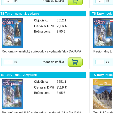
Pridať do košíka
ks
ks
TS Tatry - nem. - 2. vydanie
TS Tatry - poľ.
Obj. čislo:
5512.1
Cena s DPH
7,16 €
Bežná cena:
8,95 €
Regionálny turistický sprievodca z vydavateľstva DAJAMA
Regionálny tu
Pridať do košíka
ks
ks
TS Tatry - rus. - 2. vydanie
TS Tatry Polsk
Obj. čislo:
5551.1
Cena s DPH
7,16 €
Bežná cena:
8,95 €
Regionálny turistický sprievodca z vydavateľstva DAJAMA
Turistický spr