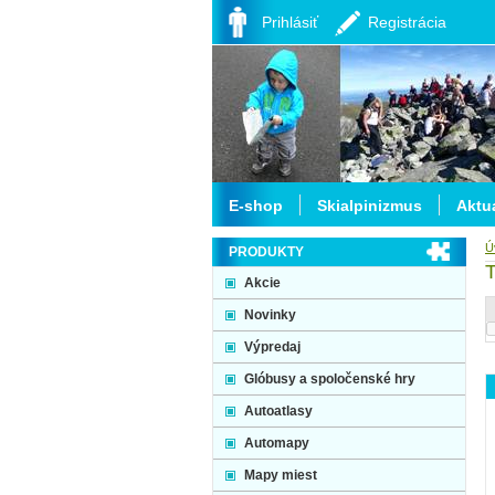
Prihlásiť
Registrácia
E-shop
Skialpinizmus
Aktua
Ú
PRODUKTY
T
Akcie
Novinky
Výpredaj
Glóbusy a spoločenské hry
Autoatlasy
Automapy
Mapy miest