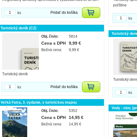
poľštine
Pridať do košíka
ks
ks
Turistický deník (CZ)
Turistický den
Obj. čislo:
5814
Cena s DPH
9,99 €
Bežná cena:
9,99 €
Turistický deník
Turistický den
Pridať do košíka
ks
ks
Veľká Fatra, 3. vydanie, s turistickou mapou
Vody - slov. (p
Obj. čislo:
5352
Cena s DPH
14,95 €
Bežná cena:
14,95 €