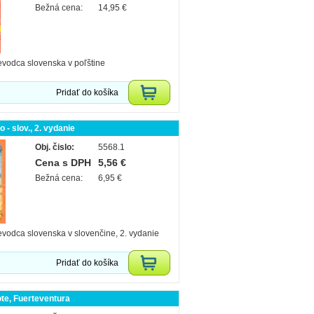
Bežná cena:
14,95 €
ievodca slovenska v poľštine
Pridať do košíka
 - slov., 2. vydanie
Obj. čislo:
5568.1
Cena s DPH
5,56 €
Bežná cena:
6,95 €
ievodca slovenska v slovenčine, 2. vydanie
Pridať do košíka
te, Fuerteventura