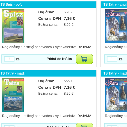
TS Spiš - poľ.
TS Tatry - angl
Obj. čislo:
5515
Cena s DPH
7,16 €
Bežná cena:
8,95 €
Regionálny turistický sprievodca z vydavateľstva DAJAMA
Regionálny tu
Pridať do košíka
ks
ks
TS Tatry - maď.
TS Tatry - maď
Obj. čislo:
5550
Cena s DPH
7,16 €
Bežná cena:
8,95 €
Regionálny turistický sprievodca z vydavateľstva DAJAMA
Regionálny tu