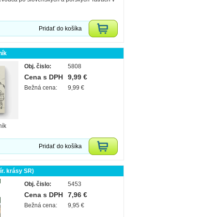
Pridať do košíka
ník
Obj. čislo:
5808
Cena s DPH
9,99 €
Bežná cena:
9,99 €
ník
Pridať do košíka
rír. krásy SR)
Obj. čislo:
5453
Cena s DPH
7,96 €
Bežná cena:
9,95 €