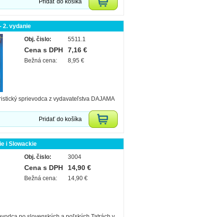
Pridať do košíka
 - 2. vydanie
Obj. čislo:
5511.1
Cena s DPH
7,16 €
Bežná cena:
8,95 €
ristický sprievodca z vydavateľstva DAJAMA
Pridať do košíka
ie i Slowackie
Obj. čislo:
3004
Cena s DPH
14,90 €
Bežná cena:
14,90 €
ievodca po slovenských a poľských Tatrách v