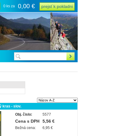
0,00 €
0 ks za
prejsť k pokladni
 kras - slov.
Obj. čislo:
5577
Cena s DPH
5,56 €
Bežná cena:
6,95 €