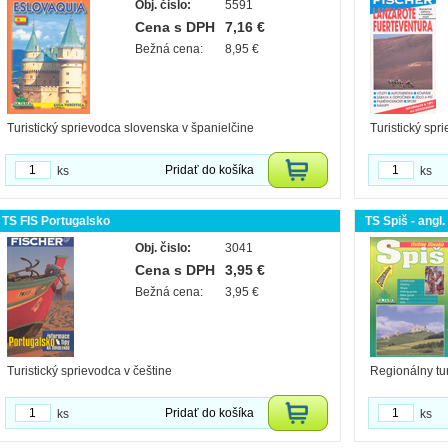
Obj. čislo:
5591
Cena s DPH
7,16 €
Bežná cena:
8,95 €
Turistický sprievodca slovenska v španielčine
Turistický spr
Pridať do košíka
ks
ks
TS FIS Portugalsko
TS Spiš - angl.
Obj. čislo:
3041
Cena s DPH
3,95 €
Bežná cena:
3,95 €
Turistický sprievodca v češtine
Regionálny tu
Pridať do košíka
ks
ks