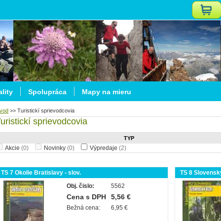
lity
Spolupráca
Mapy na mieru
vod
>>
Turistickí sprievodcovia
uristickí sprievodcovia
TYP
Akcie
(0)
Novinky
(0)
Výpredaje
(2)
TS 7 Okolie Bratislavy - slov.
TS 8 Slovenský
Obj. čislo:
5562
Cena s DPH
5,56 €
Bežná cena:
6,95 €